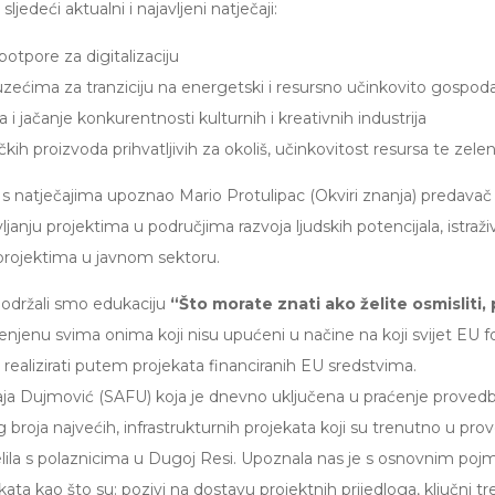
sljedeći aktualni i najavljeni natječaji:
otpore za digitalizaciju
zećima za tranziciju na energetski i resursno učinkovito gospod
a i jačanje konkurentnosti kulturnih i kreativnih industrija
ičkih proizvoda prihvatljivih za okoliš, učinkovitost resursa te zelenu
s natječajima upoznao Mario Protulipac (Okviri znanja) predavač 
vljanju projektima u područjima razvoja ljudskih potencijala, istraž
projektima u javnom sektoru.
. održali smo edukaciju
“Što morate znati ako želite osmisliti, p
njenu svima onima koji nisu upućeni u načine na koji svijet EU f
e realizirati putem projekata financiranih EU sredstvima.
a Dujmović (SAFU) koja je dnevno uključena u praćenje provedbe i
g broja najvećih, infrastrukturnih projekata koji su trenutno u pro
jelila s polaznicima u Dugoj Resi. Upoznala nas je s osnovnim pojm
ta kao što su: pozivi na dostavu projektnih prijedloga, ključni tre