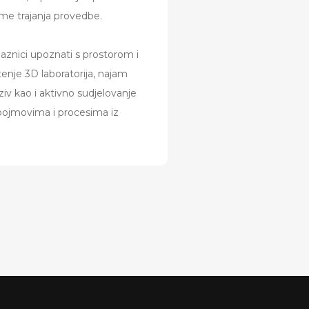
eme trajanja provedbe.
znici upoznati s prostorom i
nje 3D laboratorija, najam
iv kao i aktivno sudjelovanje
pojmovima i procesima iz