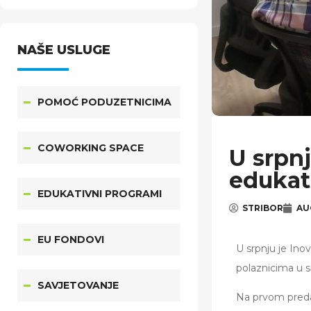
županije u 2026.
godini.
NAŠE USLUGE
POMOĆ PODUZETNICIMA
COWORKING SPACE
U srpn
edukat
EDUKATIVNI PROGRAMI
STRIBOR
AU
EU FONDOVI
U srpnju je Ino
polaznicima u 
SAVJETOVANJE
Na prvom preda