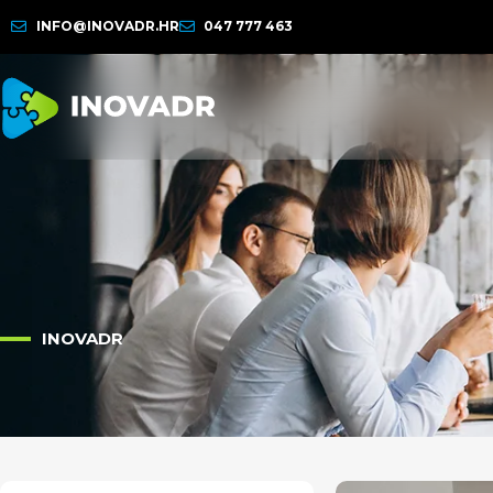
INFO@INOVADR.HR
047 777 463
INOVADR