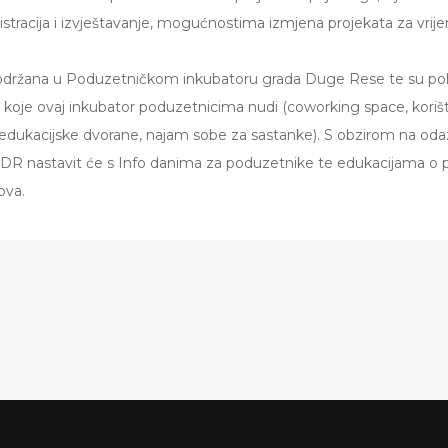
istracija i izvještavanje, mogućnostima izmjena projekata za vrij
održana u Poduzetničkom inkubatoru grada Duge Rese te su pola
je ovaj inkubator poduzetnicima nudi (coworking space, korište
edukacijske dvorane, najam sobe za sastanke). S obzirom na odaz
aDR nastavit će s Info danima za poduzetnike te edukacijama o 
ova.