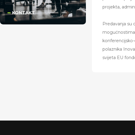
projekta, admin
KONTAKT
Predavanja su 
mogućnostima ko
konferencijsko-
polaznika Inov
svijeta EU fond