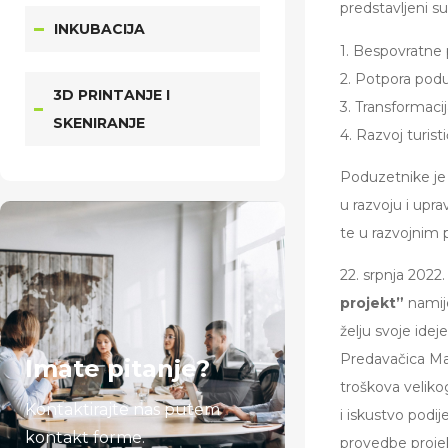
predstavljeni su 
INKUBACIJA
1. Bespovratne p
2. Potpora podu
3D PRINTANJE I
3. Transformacij
SKENIRANJE
4. Razvoj turist
Poduzetnike je 
u razvoju i upra
te u razvojnim 
22. srpnja 2022
projekt”
namije
želju svoje idej
Predavačica Maj
Imate pitanje?
troškova veliko
Kontaktirajte nas putem
i iskustvo podi
kontakt forme.
provedbe projeka