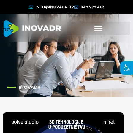
INFO@INOVADR.HR
047 777 463
INOVADR