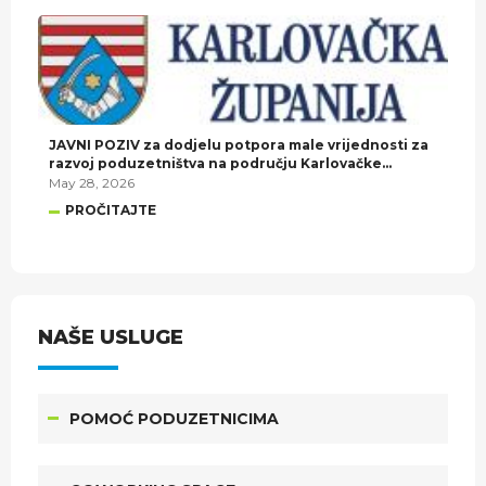
JAVNI POZIV za dodjelu potpora male vrijednosti za
razvoj poduzetništva na području Karlovačke
županije u 2026. godini.
May 28, 2026
PROČITAJTE
NAŠE USLUGE
POMOĆ PODUZETNICIMA