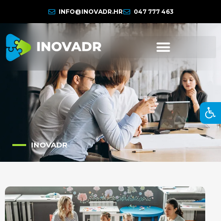
INFO@INOVADR.HR
047 777 463
INOVADR