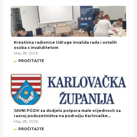
Kreativna radionice Udruge invalida rada i ostalih
osoba s invaliditetom
May 28, 2026
PROČITAJTE
JAVNI POZIV za dodjelu potpora male vrijednosti za
razvoj poduzetništva na području Karlovačke
županije u 2026. godini.
May 28, 2026
PROČITAJTE