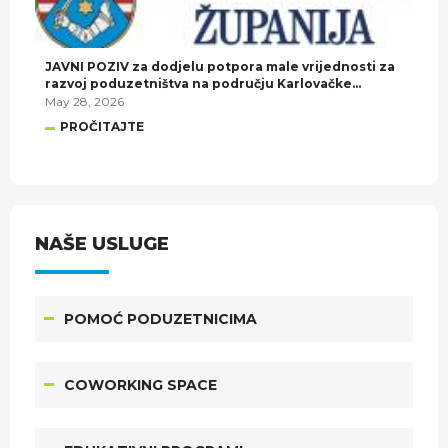
JAVNI POZIV za dodjelu potpora male vrijednosti za
razvoj poduzetništva na području Karlovačke
županije u 2026. godini.
May 28, 2026
PROČITAJTE
NAŠE USLUGE
POMOĆ PODUZETNICIMA
COWORKING SPACE