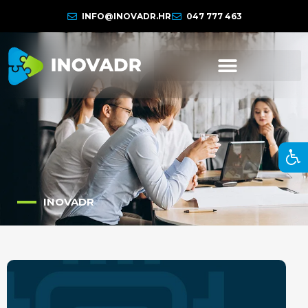
INFO@INOVADR.HR
047 777 463
INOVADR