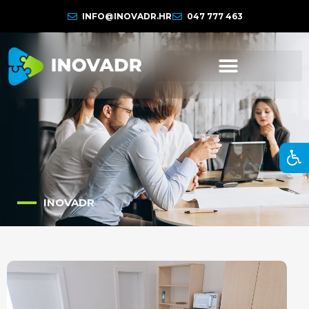
INFO@INOVADR.HR
047 777 463
INOVADR