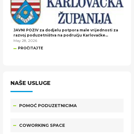
JAVNI POZIV za dodjelu potpora male vrijednosti za
razvoj poduzetništva na području Karlovačke
županije u 2026. godini.
May 28, 2026
PROČITAJTE
NAŠE USLUGE
POMOĆ PODUZETNICIMA
COWORKING SPACE