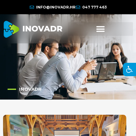
INFO@INOVADR.HR
047 777 463
INOVADR