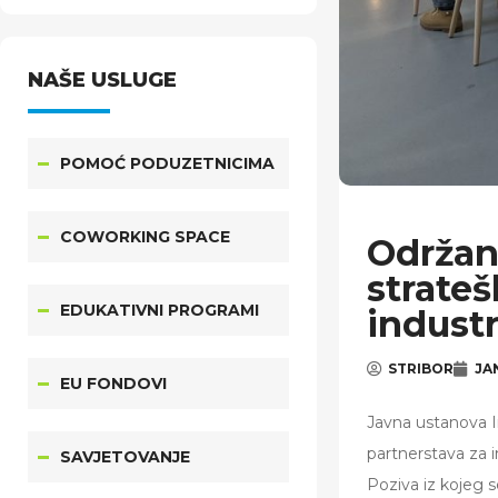
županije u 2026.
godini.
NAŠE USLUGE
POMOĆ PODUZETNICIMA
COWORKING SPACE
Održan
strateš
EDUKATIVNI PROGRAMI
industr
STRIBOR
JA
EU FONDOVI
Javna ustanova In
partnerstava za i
SAVJETOVANJE
Poziva iz kojeg s