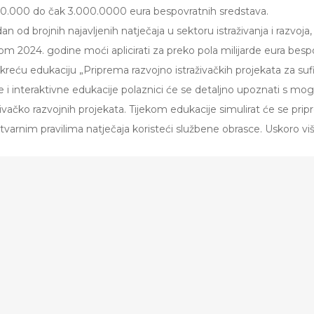
0.000 do čak 3.000.0000 eura bespovratnih sredstava.
n od brojnih najavljenih natječaja u sektoru istraživanja i razvoja,
om 2024. godine moći aplicirati za preko pola milijarde eura bespo
reću edukaciju „Priprema razvojno istraživačkih projekata za suf
e i interaktivne edukacije polaznici će se detaljno upoznati s mo
aživačko razvojnih projekata. Tijekom edukacije simulirat će se pri
varnim pravilima natječaja koristeći službene obrasce. Uskoro viš