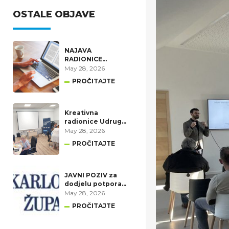
OSTALE OBJAVE
NAJAVA
RADIONICE
„Pokretanje
May 28, 2026
poslovanja i
PROČITAJTE
korištenje mjera
HZZ-a“
Kreativna
radionice Udruge
invalida rada i
May 28, 2026
ostalih osoba s
PROČITAJTE
invaliditetom
JAVNI POZIV za
dodjelu potpora
male vrijednosti
May 28, 2026
za razvoj
PROČITAJTE
poduzetništva na
području
Karlovačke