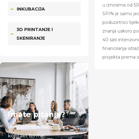
u iznosima od 50
INKUBACIJA
SPIN je samo jeda
poduzetnici tijek
3D PRINTANJE I
znanja uskoro pok
SKENIRANJE
40 sati intenzivn
financiranja istr
projekta prema st
Imate pitanje?
Kontaktirajte nas putem
kontakt forme.