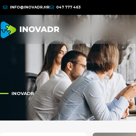
INFO@INOVADR.HR
047 777 463
INOVADR