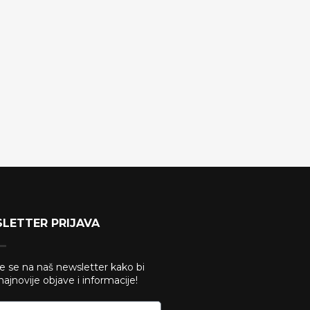
LETTER PRIJAVA
te se na naš newsletter kako bi
 najnovije objave i informacije!