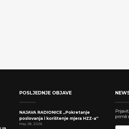
POSLJEDNJE OBJAVE
NEWS
Prijavi
NAJAVA RADIONICE „Pokretanje
primili
poslovanja i korištenje mjera HZZ-a“
May 28, 2026
HUB