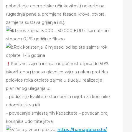
poboljšanje energetske učinkovitosti nekretnina
(ugradnja panela, promjena fasade, krova, otvora,
zamjena sustava grijanja i sl.).
Iznos zajma: 5.000 – 50.000 EUR s kamatnom
stopom 0,1% godišnje fiksno
Rok korištenja: 6 mjeseci od isplate zajma; rok
otplate: 1-15 godina
Korisnici zajma imaju mogućnost otpisa do 50%
iskorištenog iznosa glavnice zajma nakon proteka
polovice roka otplate zajma u slučaju realizacije
planiranog ulaganja u:
– podizanje kvalitete stambenih uvjeta za korisnike
udomiteljstva i/ili
– povećanje smještajnih kapaciteta – povećan broj
korisnika udomiteljstva.
Više o javnom pozivu:
https://hamagbicro.hr/