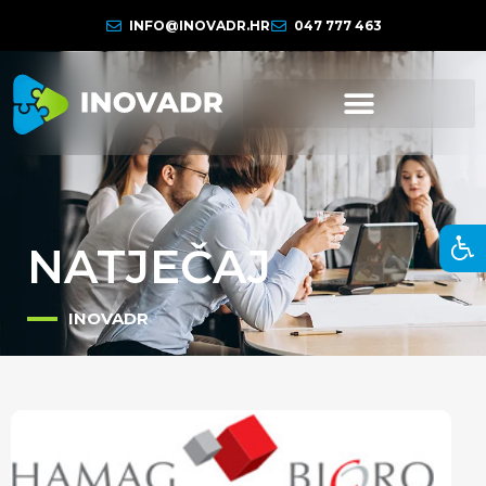
INFO@INOVADR.HR
047 777 463
NATJEČAJ
INOVADR