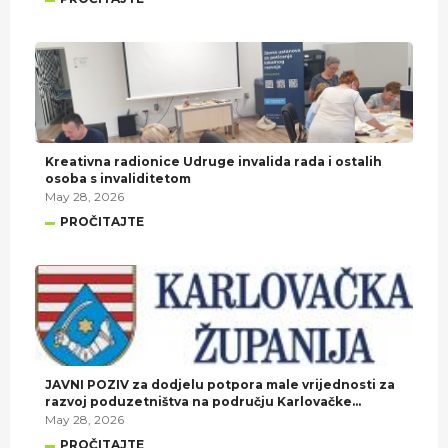
Kreativna radionice Udruge invalida rada i ostalih
osoba s invaliditetom
May 28, 2026
PROČITAJTE
JAVNI POZIV za dodjelu potpora male vrijednosti za
razvoj poduzetništva na području Karlovačke
županije u 2026. godini.
May 28, 2026
PROČITAJTE