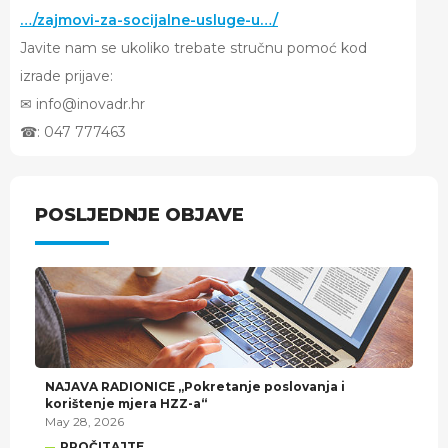
…/zajmovi-za-socijalne-usluge-u…/
Javite nam se ukoliko trebate stručnu pomoć kod
izrade prijave:
✉︎
info@inovadr.hr
☎︎
: 047 777463
POSLJEDNJE OBJAVE
NAJAVA RADIONICE „Pokretanje poslovanja i
korištenje mjera HZZ-a“
May 28, 2026
PROČITAJTE